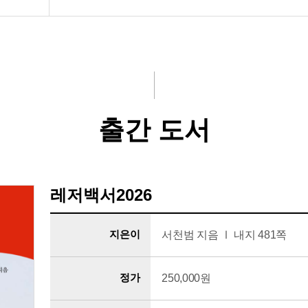
출간 도서
레저백서2026
지은이
서천범 지음 Ⅰ 내지 481쪽
정가
250,000원