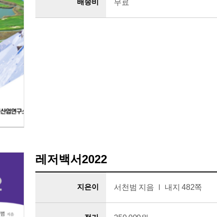
배송비
무료
레저백서2022
지은이
서천범 지음 Ⅰ 내지 482쪽