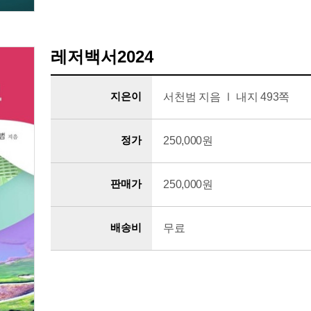
레저백서2024
지은이
서천범 지음 Ⅰ 내지 493쪽
정가
250,000원
판매가
250,000원
배송비
무료