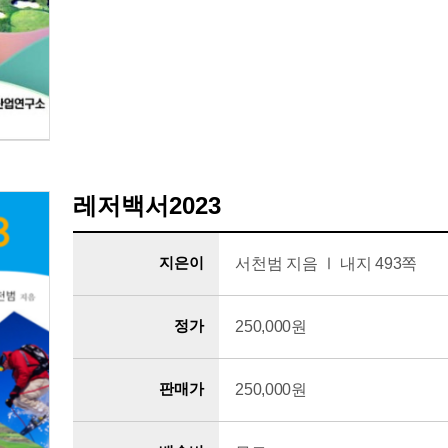
레저백서2023
지은이
서천범 지음 Ⅰ 내지 493쪽
정가
250,000원
판매가
250,000원