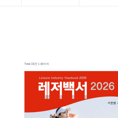
연구소 소개
주문 안내
도서 주문
레저백서 목차
보도자료
출간 도서
공지사항
Total 10건
1 페이지