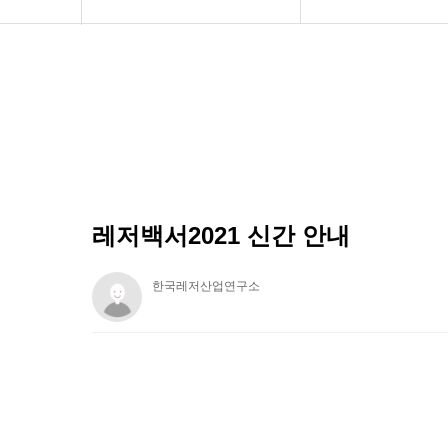
연구소 소개
도서 주문
보도자료
공지사항
레저백서2021 신간 안내
한국레저산업연구소