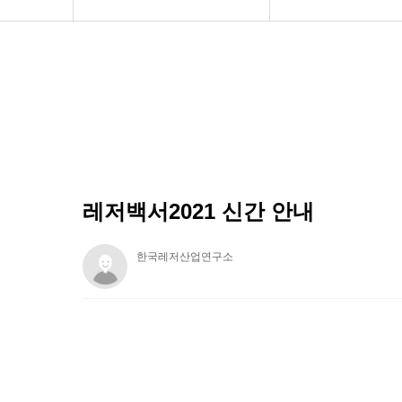
연구소 소개
도서 주문
보도자료
공지사항
레저백서2021 신간 안내
한국레저산업연구소