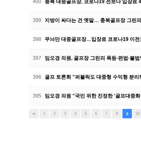
400
충북 대중골프장, 코로나19 전보다 입장료 
399
지방이 싸다는 건 옛말… 충북골프장 그린피
398
무늬만 대중골프장…입장료 코로나19 이전보
397
임오경 의원, 골프장 그린피 폭등·편법·불법
396
골프 토론회 “퍼블릭도 대중형 수익형 분리
395
임오경 의원 “국민 위한 진정한 ‘골프대중화 
맨끝
1
2
3
4
5
6
7
8
10
9