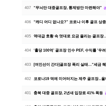
407
“무늬만 대중골프장, 통제방안 마련해야”
406
“캐디 어디 없나요?” 코로나 이후 골프 상
405
역대급 호황 속 멋대로 요금 올리는 골프장
404
‘홀당 100억’ 골프장 인수 PEF, 수익률 '우
403
[여인선이 간다]골프장 폭리 실태…“세금 
402
코로나19 덕에 미어터지는 제주 골프장...
401
충북 대중 골프장, 2년새 입장료 41% 폭등