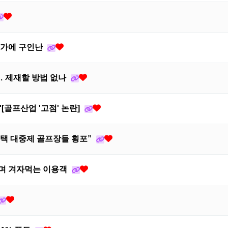
종가에 구인난
… 제재할 방법 없나
려'[골프산업 '고점' 논란]
혜택 대중제 골프장들 횡포”
울며 겨자먹는 이용객