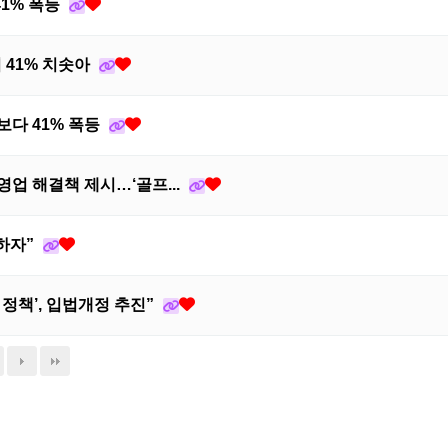
41% 폭등
 41% 치솟아
다 41% 폭등
영업 해결책 제시…‘골프...
하자”
정책’, 입법개정 추진”