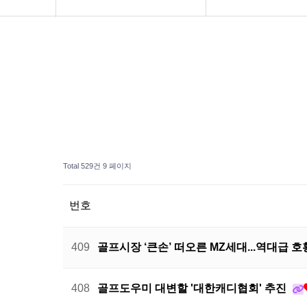
연구소 소개
도서 주문
보도자료
공지사항
Total 529건
9 페이지
번호
409
골프시장 ‘큰손’ 떠오른 MZ세대...역대급 호황 
408
골프도우미 대변할 '대한캐디협회' 추진