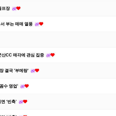
 골프장
서 부는 매매 열풍
 군산CC 매각에 관심 집중
장 결국 '부메랑'
'꼼수 영업'
면 ‘빈축’