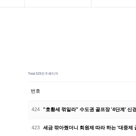
연구소 소개
도서 주문
보도자료
공지사항
Total 529건
8 페이지
번호
424
"호황세 꺾일라" 수도권 골프장 '4단계' 
423
세금 깎아줬더니 회원제 따라 하는 ‘대중제 