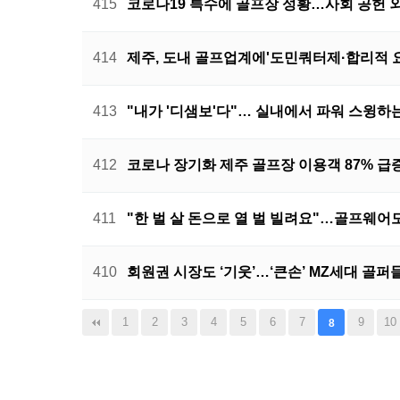
415
코로나19 특수에 골프장 성황…사회 공헌 외
414
제주, 도내 골프업계에'도민쿼터제·합리적 
413
"내가 '디샘보'다"… 실내에서 파워 스윙하
412
코로나 장기화 제주 골프장 이용객 87% 급
411
"한 벌 살 돈으로 열 벌 빌려요"…골프웨어도
410
회원권 시장도 ‘기웃’…‘큰손’ MZ세대 골퍼들,
맨끝
1
2
3
4
5
6
7
9
10
8