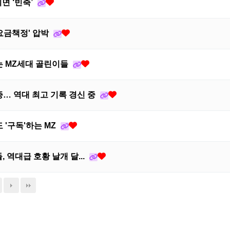
면 ‘빈축’
요금책정' 압박
는 MZ세대 골린이들
증… 역대 최고 기록 경신 중
 '구독'하는 MZ
 역대급 호황 날개 달...