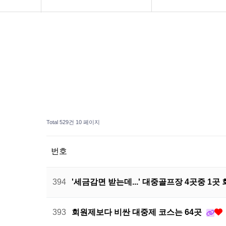
연구소 소개
도서 주문
보도자료
공지사항
Total 529건
10 페이지
번호
394
'세금감면 받는데...' 대중골프장 4곳중 1
393
회원제보다 비싼 대중제 코스는 64곳