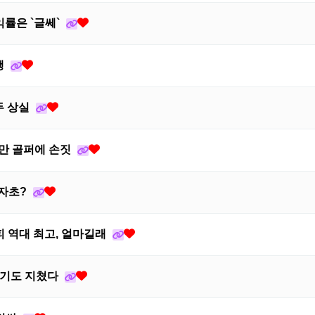
익률은 `글쎄`
행
두 상실
0만 골퍼에 손짓
 자초?
피 역대 최고, 얼마길래
말하기도 지쳤다