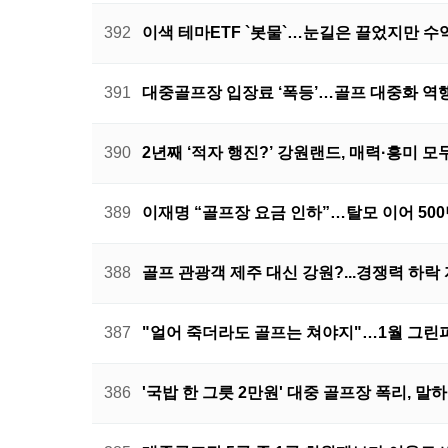
392
이색 테마ETF `봇물`…눈길은 끌었지만 수
391
대중골프장 입장료 ‘폭등’…골프 대중화 역
390
2년째 ‘적자 행진?’ 강원랜드, 매력·흥미 모
389
이재명 “골프장 요금 인하”…탈모 이어 50
388
골프 관광객 제주 대신 강원?...경쟁력 하락
387
"얼어 죽더라도 골프는 쳐야지"…1월 그린
386
'국밥 한 그릇 2만원' 대중 골프장 폭리, 