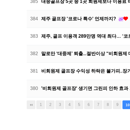
385
대중골프장 5곳 중 1곳 회원제보다 이용료
384
제주 골프장 '코로나 특수' 언제까지?
383
제주, 골프 이용객 289만명 역대 최다… ‘
382
말로만 ‘대중제’ 퇴출...절반이상 “비회원제
381
비회원제 골프장 수익성 하락은 불가피..장기
380
'비회원제 골프장' 생기면 그린피 인하 효과
맨끝
1
2
3
4
5
6
7
8
9
10